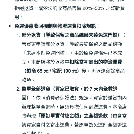
拒絕退貨，或依法酌收商品售價 20%~50% 之整新費
用。
免運優惠收回機制與物流運費扣除規範
：
部分退貨（導致保留之商品總額未達免運門檻）
：
若買家申請部分退貨，導致最終保留之商品總額
「未達本站免運門檻」，由於原免運條件已不成
立，本商店將於退款中
扣除當初寄出的物流運費
（超商 65 元 / 宅配 100 元）
後，再退還剩餘商品
款項。
整單全部退貨（買家已取貨，於 7 天內全數退
回）
：依《消費者保護法》規定，買家於鑑賞期內
辦理整單全退時，無須負擔任何寄送運費。本商店
將辦理
「原訂單實付總金額」之全額退款
（包含當
初買家自付之寄出運費，若原單為免運則全額退還
商品款項）。