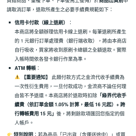
買錯商品、重複下單、下單後馬上後悔）於
商品出貨前
申
請取消訂單，退款所產生之必要手續費規範如下：
信用卡付款（線上退刷）
：
本商店將全額辦理信用卡線上退刷。每筆退刷所產生
的 1 元銀行訂單處理費（銀行端收取），將由本商店
自行吸收，買家將收到原刷卡總額之全額退款。實際
入帳時間依各發卡銀行作業為準。
ATM 轉帳
：
【重要通知】
此類付款方式之金流代收手續費為
一次性衍生費用，一旦付款成功，金流商不論任何理
由皆不予退還。本商店將於退款時扣除
「綠界代收手
續費（依訂單金額 1.05% 計算，最低 16 元起）+ 跨
行轉帳費用 15 元」
後，將剩餘款項匯回您指定的個
人帳戶。
特別說明
：若為商品「已出貨（含運送途中）」或買