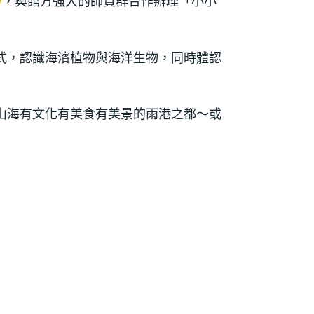
y
，與館方強大的師資群合作辦理「小小
式，認識海濱植物與海洋生物，同時體認
山海有文化有美食有美景的雨港之都～或